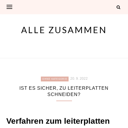
Skip
to
content
ALLE ZUSAMMEN
20. 9. 2022
OHNE KATEGORIE
IST ES SICHER, ZU LEITERPLATTEN
SCHNEIDEN?
Verfahren zum leiterplatten