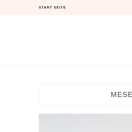
Skip
START SEITE
to
content
MES