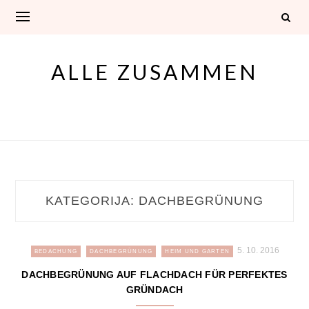
Skip
to
content
ALLE ZUSAMMEN
KATEGORIJA:
DACHBEGRÜNUNG
5. 10. 2016
BEDACHUNG
DACHBEGRÜNUNG
HEIM UND GARTEN
DACHBEGRÜNUNG AUF FLACHDACH FÜR PERFEKTES
GRÜNDACH