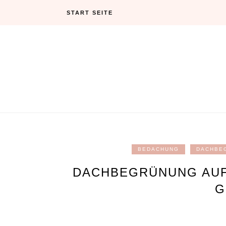
Skip
START SEITE
to
content
BEDACHUNG
DACHBE
DACHBEGRÜNUNG AUF
G