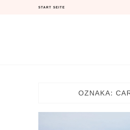
Skip
START SEITE
to
content
OZNAKA:
CA