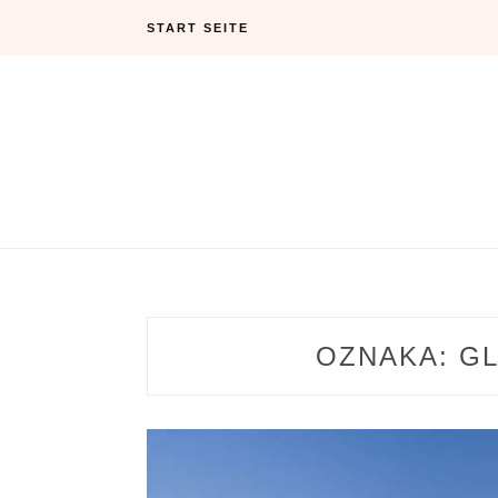
Skip
START SEITE
to
content
OZNAKA:
G