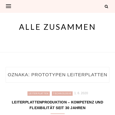
Skip
to
content
ALLE ZUSAMMEN
OZNAKA:
PROTOTYPEN LEITERPLATTEN
1. 6. 2020
LEITERPLATTEN
TECHNOLOGIE
LEITERPLATTENPRODUKTION – KOMPETENZ UND
FLEXIBILITÄT SEIT 30 JAHREN