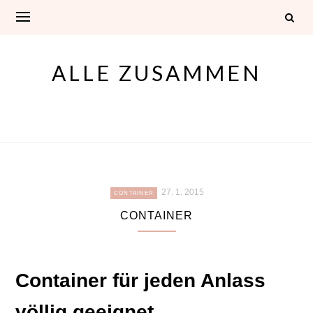
Skip
to
content
ALLE ZUSAMMEN
27. 1. 2015
CONTAINER
CONTAINER
Container für jeden Anlass
völlig geeignet