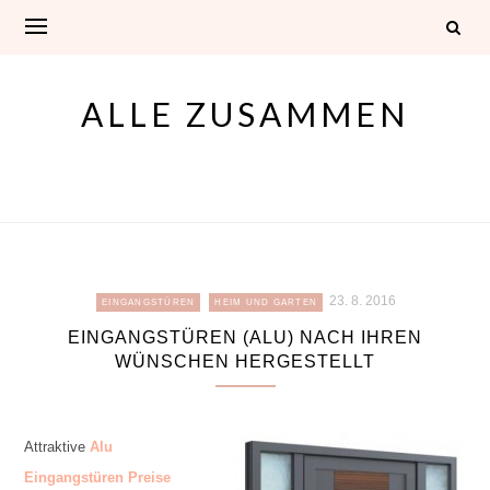
Skip
to
content
ALLE ZUSAMMEN
23. 8. 2016
EINGANGSTÜREN
HEIM UND GARTEN
EINGANGSTÜREN (ALU) NACH IHREN
WÜNSCHEN HERGESTELLT
Attraktive
Alu
Eingangstüren Preise