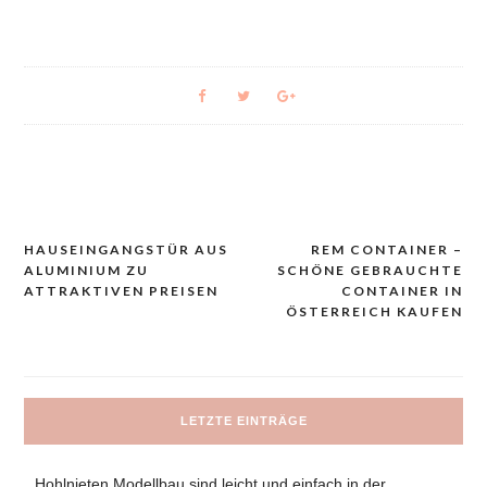
HAUSEINGANGSTÜR AUS
REM CONTAINER –
Navigacija
ALUMINIUM ZU
SCHÖNE GEBRAUCHTE
prispevka
ATTRAKTIVEN PREISEN
CONTAINER IN
ÖSTERREICH KAUFEN
LETZTE EINTRÄGE
Hohlnieten Modellbau sind leicht und einfach in der