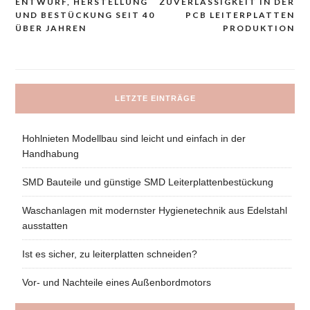
ENTWURF, HERSTELLUNG
ZUVERLÄSSIGKEIT IN DER
prispevka
UND BESTÜCKUNG SEIT 40
PCB LEITERPLATTEN
ÜBER JAHREN
PRODUKTION
LETZTE EINTRÄGE
Hohlnieten Modellbau sind leicht und einfach in der
Handhabung
SMD Bauteile und günstige SMD Leiterplattenbestückung
Waschanlagen mit modernster Hygienetechnik aus Edelstahl
ausstatten
Ist es sicher, zu leiterplatten schneiden?
Vor- und Nachteile eines Außenbordmotors