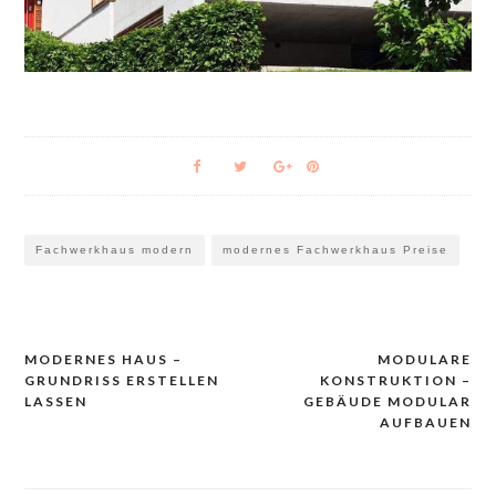
Fachwerkhaus modern
modernes Fachwerkhaus Preise
MODERNES HAUS –
MODULARE
Navigacija
GRUNDRISS ERSTELLEN
KONSTRUKTION –
prispevka
LASSEN
GEBÄUDE MODULAR
AUFBAUEN