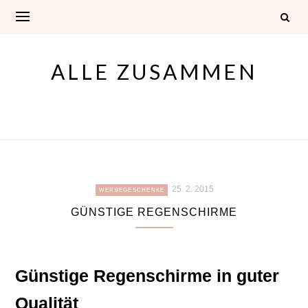
Skip
to
content
ALLE ZUSAMMEN
25. 2. 2015
WERBEGESCHENKE
GÜNSTIGE REGENSCHIRME
Günstige Regenschirme in guter
Qualität