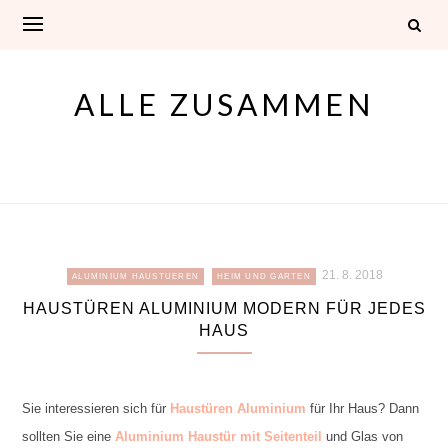
Skip
to
content
ALLE ZUSAMMEN
21. 8. 2018
ALUMINIUM HAUSTUEREN
HEIM UND GARTEN
HAUSTÜREN ALUMINIUM MODERN FÜR JEDES
HAUS
Sie interessieren sich für
Haustüren Aluminium
für Ihr Haus? Dann
sollten Sie eine
Aluminium Haustür mit Seitenteil
und Glas von