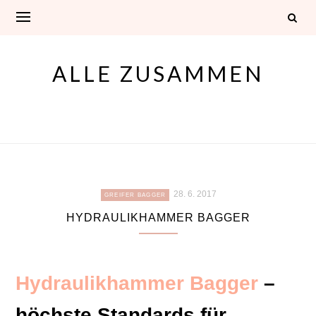
Skip
to
content
ALLE ZUSAMMEN
28. 6. 2017
GREIFER BAGGER
HYDRAULIKHAMMER BAGGER
Hydraulikhammer Bagger
–
höchste Standards für