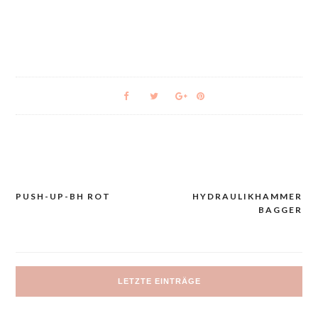
PUSH-UP-BH ROT
HYDRAULIKHAMMER
Navigacija
BAGGER
prispevka
LETZTE EINTRÄGE