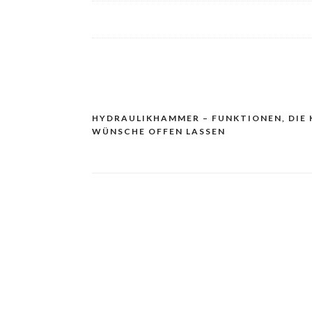
HYDRAULIKHAMMER – FUNKTIONEN, DIE 
Navigacija
WÜNSCHE OFFEN LASSEN
prispevka