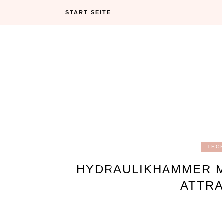
Skip
START SEITE
to
content
TEC
HYDRAULIKHAMMER M
ATTRA