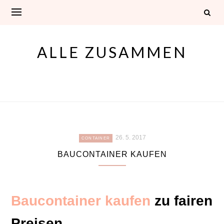
Skip
to
content
ALLE ZUSAMMEN
26. 5. 2017
CONTAINER
BAUCONTAINER KAUFEN
Baucontainer kaufen
zu fairen
Preisen