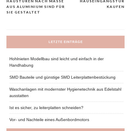
HAUSTÜREN NACH MASSE A
HAUSEINGANGSTÜR
Navigacija
US ALUMINIUM SIND FÜR S
KAUFEN
prispevka
IE GESTALTET
LETZTE EINTRÄGE
Hohlnieten Modellbau sind leicht und einfach in der
Handhabung
SMD Bauteile und günstige SMD Leiterplattenbestückung
Waschanlagen mit modernster Hygienetechnik aus Edelstahl
ausstatten
Ist es sicher, zu leiterplatten schneiden?
Vor- und Nachteile eines Außenbordmotors