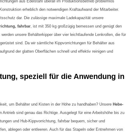
ichtungen aus Edelstahl überall im Produktionsbetrieb problemlos
 Konstruktion erheblich den notwendigen Kraftaufwand der Mitarbeiter.
eitsschutz dar. Die zulässige maximale Ladekapazität unsere
ichtung, fahrbar
, ist mit 350 kg großzügig bemessen und genügt den
erden unsere Behälterkipper über vier leichtlaufende Lenkrollen, die für
erüstet sind. Da wir sämtliche Kippvorrichtungen für Behälter aus
 aufgrund der glatten Oberflächen schnell und effektiv reinigen und
tung, speziell für die Anwendung in
chkeit, um Behälter und Kisten in der Höhe zu handhaben? Unsere
Hebe-
Antrieb sind genau das Richtige. Ausgelegt für eine Arbeitshöhe bis zu
htungen und Hub-Kippvorrichtung, fahrbar bequem, sicher und
fen, ablegen oder entleeren. Auch für das Stapeln oder Entnehmen von