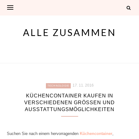
Skip
to
content
ALLE ZUSAMMEN
17. 11. 2016
TECHNOLOGIE
KÜCHENCONTAINER KAUFEN IN
VERSCHIEDENEN GRÖSSEN UND A
USSTATTUNGSMÖGLICHKEITEN
Suchen Sie nach einem hervorragenden
Küchencontainer
,