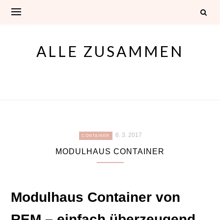
Skip
to
content
ALLE ZUSAMMEN
6. 3. 2017
CONTAINER
MODULHAUS CONTAINER
Modulhaus Container von
REM – einfach überzeugend