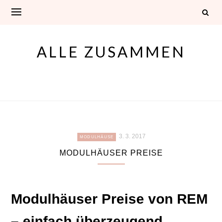
Skip
to
content
ALLE ZUSAMMEN
3. 3. 2017
MODULHÄUSE
MODULHÄUSER PREISE
Modulhäuser Preise von REM
– einfach überzeugend