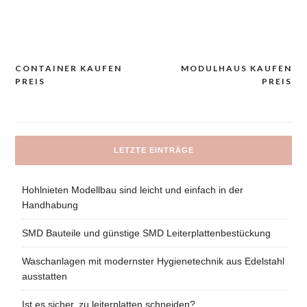
CONTAINER KAUFEN
MODULHAUS KAUFEN
Navigacija
PREIS
PREIS
prispevka
LETZTE EINTRÄGE
Hohlnieten Modellbau sind leicht und einfach in der
Handhabung
SMD Bauteile und günstige SMD Leiterplattenbestückung
Waschanlagen mit modernster Hygienetechnik aus Edelstahl
ausstatten
Ist es sicher, zu leiterplatten schneiden?