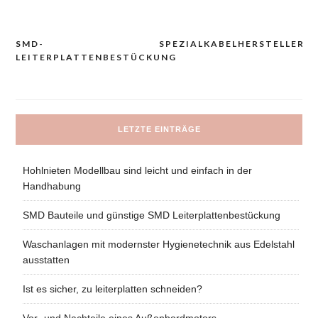
SMD-
SPEZIALKABELHERSTELLER
Navigacija
LEITERPLATTENBESTÜCKUNG
prispevka
LETZTE EINTRÄGE
Hohlnieten Modellbau sind leicht und einfach in der
Handhabung
SMD Bauteile und günstige SMD Leiterplattenbestückung
Waschanlagen mit modernster Hygienetechnik aus Edelstahl
ausstatten
Ist es sicher, zu leiterplatten schneiden?
Vor- und Nachteile eines Außenbordmotors