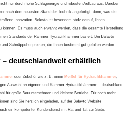
nicht nur durch hohe Schlagenergie und robusten Aufbau aus. Darüber
er nach dem neuesten Stand der Technik angefertigt, denn, was die
offene Innovation. Balavto ist besonders stolz darauf, Ihnen
u können. Es muss auch erwähnt werden, dass die gesamte Herstellung
rnen Standards der Rammer Hydraulikhämmer basiert. Bei Balavto
te und Schnäppchenpreisen, die Ihnen bestimmt gut gefallen werden.
 deutschlandweit erhältlich
khammer
oder Zubehör wie z. B. einen
Meißel für Hydraulikhammer
,
riesigen Auswahl an eigenen und Rammer Hydraulikhämmern – deutschland-
Wahl für große Bauunternehmen und kleinere Betriebe. Für noch mehr
onen sind Sie herzlich eingeladen, auf der Balavto Website
auch ein kompetenter Kundendienst mit Rat und Tat zur Seite.