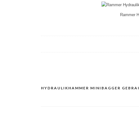
Rammer Hy
HYDRAULIKHAMMER MINIBAGGER GEBR
Navigacija
prispevka