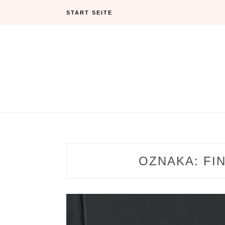
Skip
START SEITE
to
content
OZNAKA:
FI