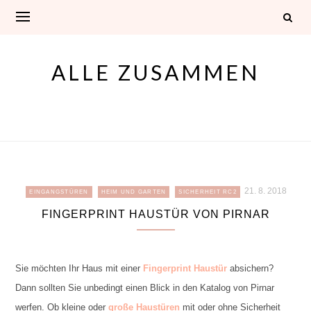
Skip
to
content
ALLE ZUSAMMEN
21. 8. 2018
EINGANGSTÜREN
HEIM UND GARTEN
SICHERHEIT RC2
FINGERPRINT HAUSTÜR VON PIRNAR
Sie möchten Ihr Haus mit einer
Fingerprint Haustür
absichern?
Dann sollten Sie unbedingt einen Blick in den Katalog von Pirnar
werfen. Ob kleine oder
große Haustüren
mit oder ohne Sicherheit