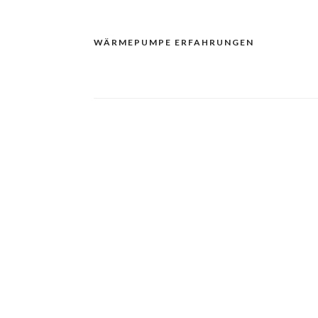
WÄRMEPUMPE ERFAHRUNGEN
Navigacija
prispevka