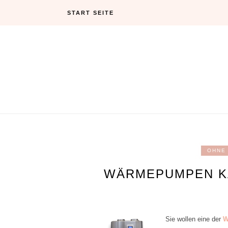
Skip
START SEITE
to
content
OHNE
WÄRMEPUMPEN KA
Sie wollen eine der
W