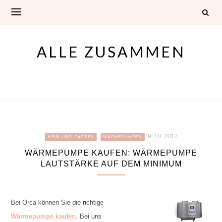
Skip
to
content
ALLE ZUSAMMEN
9. 10. 2017
HEIM UND GARTEN
WÄRMEPUMPEN
WÄRMEPUMPE KAUFEN: WÄRMEPUMPE
LAUTSTÄRKE AUF DEM MINIMUM
Bei Orca können Sie die richtige
Wärmepumpe kaufen
. Bei uns