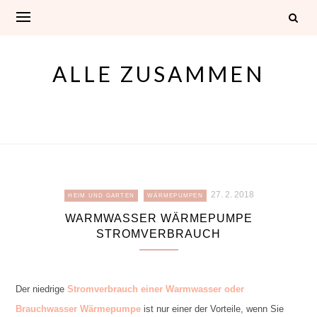
Skip
to
content
ALLE ZUSAMMEN
27. 2. 2018
HEIM UND GARTEN
WÄRMEPUMPEN
WARMWASSER WÄRMEPUMPE
STROMVERBRAUCH
Der niedrige
Stromverbrauch einer Warmwasser oder
Brauchwasser Wärmepumpe
ist nur einer der Vorteile, wenn Sie