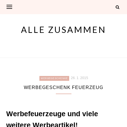
Skip
to
content
ALLE ZUSAMMEN
26. 1. 2015
WERBEGESCHENKE
WERBEGESCHENK FEUERZEUG
Werbefeuerzeuge und viele
weitere Werbeartikel!