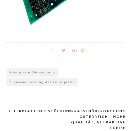
leiterplatte übersetzung
Zusammensetzung der Leiterplatte
LEITERPLATTENBESTÜCKUNG
TERRASSENÜBERDACHUNG
Navigacija
ÖSTERREICH – HOHE
prispevka
QUALITÄT, ATTRAKTIVE
PREISE