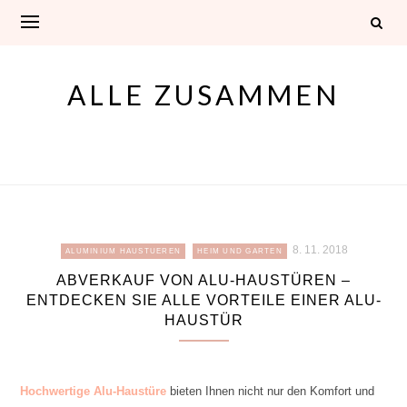
Skip
to
content
ALLE ZUSAMMEN
8. 11. 2018
ALUMINIUM HAUSTUEREN
HEIM UND GARTEN
ABVERKAUF VON ALU-HAUSTÜREN –
ENTDECKEN SIE ALLE VORTEILE EINER ALU-
HAUSTÜR
Hochwertige Alu-Haustüre
bieten Ihnen nicht nur den Komfort und