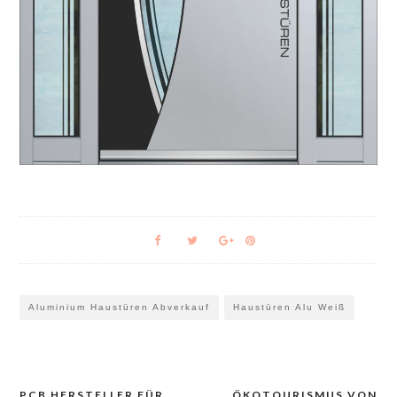
Aluminium Haustüren Abverkauf
Haustüren Alu Weiß
PCB HERSTELLER FÜR
ÖKOTOURISMUS VON