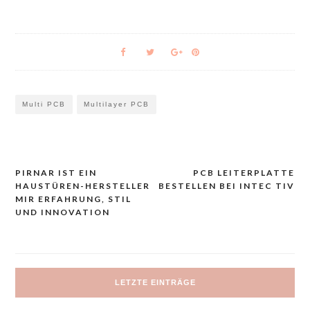
Multi PCB
Multilayer PCB
PIRNAR IST EIN
PCB LEITERPLATTE
Navigacija
HAUSTÜREN-HERSTELLER
BESTELLEN BEI INTEC TIV
prispevka
MIR ERFAHRUNG, STIL
UND INNOVATION
LETZTE EINTRÄGE