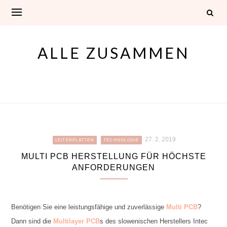
Skip
to
content
ALLE ZUSAMMEN
27. 2. 2019
LEITERPLATTEN
TECHNOLOGIE
MULTI PCB HERSTELLUNG FÜR HÖCHSTE
ANFORDERUNGEN
Benötigen Sie eine leistungsfähige und zuverlässige
Multi PCB
?
Dann sind die
Multilayer PCB
s des slowenischen Herstellers Intec