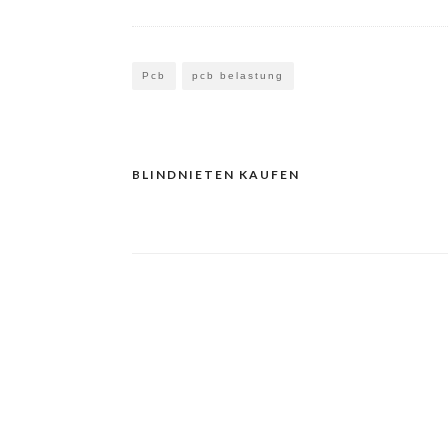
Pcb
pcb belastung
BLINDNIETEN KAUFEN
Navigacija
prispevka