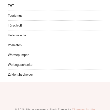
THT
Tourismus
Türschloß
Unterwäsche
Vollnieten
Wärmepumpen
Werbegeschenke
Zyklonabscheider
© 2026 Alle zusammen
–
Black Theme by
ZThemes Studio