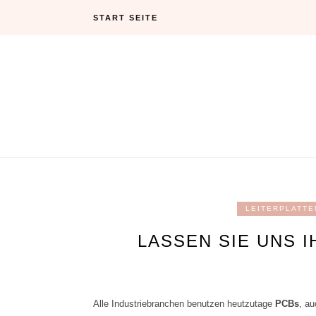
Skip
START SEITE
to
content
LEITERPLATTE
LASSEN SIE UNS 
Alle Industriebranchen benutzen heutzutage
PCBs
, au