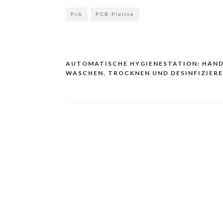
Pcb
PCB Platine
AUTOMATISCHE HYGIENESTATION: HÄN
Navigacija
WASCHEN, TROCKNEN UND DESINFIZIER
prispevka